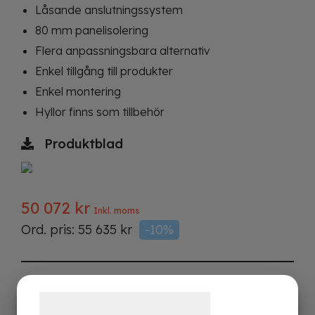
Låsande anslutningssystem
80 mm panelisolering
Flera anpassningsbara alternativ
Enkel tillgång till produkter
Enkel montering
Hyllor finns som tillbehör
Produktblad
50 072
kr
Inkl. moms
Ord. pris:
55 635
kr
-10%
Kontakta oss för mer information
Samtykke til cookies