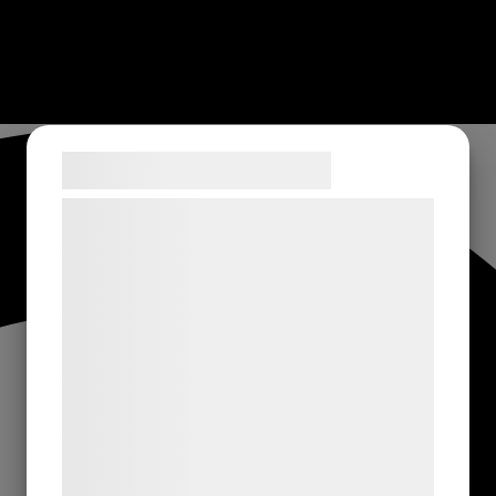
Samtykke til cookies
Vi og vores samarbejdspartnere bruger
teknologier, herunder cookies, til at
indsamle oplysninger om dig til forskellige
formål, herunder: Tilpasning af annoncering,
bedre brugeroplevelse, funktionalitet,
statistik og marketing. Disse oplysninger
kan blive delt med annoncerings- og
analysepartnere, som kan kombinere dem
med data, du tidligere har givet dem eller
de har indsamlet gennem din brug af deres