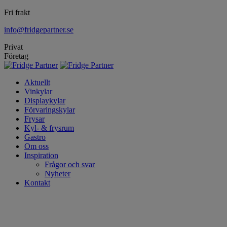
Fri frakt
info@fridgepartner.se
Privat
Företag
Aktuellt
Vinkylar
Displaykylar
Förvaringskylar
Frysar
Kyl- & frysrum
Gastro
Om oss
Inspiration
Frågor och svar
Nyheter
Kontakt