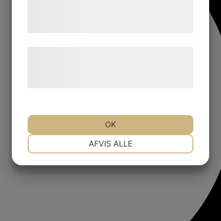
tjenester. Ved at klikke på 'OK' giver du
samtykke til disse formål.
Læs mere om vores brug af cookies og
behandling af persondata på vores
hjemmeside.
OK
NØDVENDIGE
PRÆFERENCER
AFVIS ALLE
MARKETING
STATISTIK