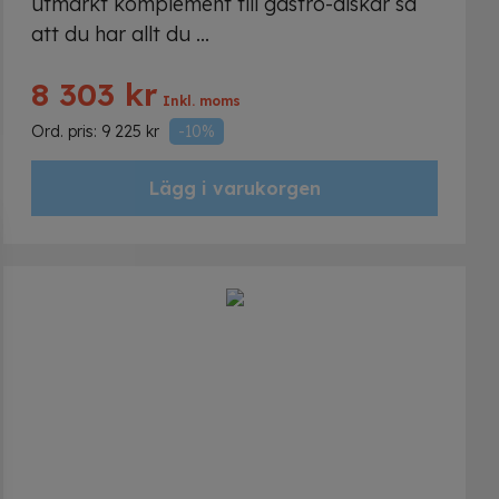
utmärkt komplement till gastro-diskar så
att du har allt du ...
8 303
kr
Inkl. moms
Ord. pris:
9 225
kr
-10%
Lägg i varukorgen