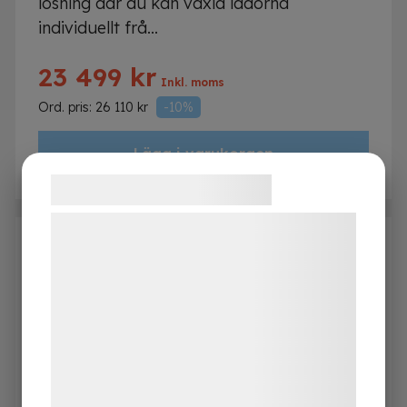
lösning där du kan växla lådorna
individuellt frå...
23 499
kr
Inkl. moms
Ord. pris:
26 110
kr
-10%
Lägg i varukorgen
Samtykke til cookies
Vi og vores samarbejdspartnere bruger
teknologier, herunder cookies, til at
indsamle oplysninger om dig til forskellige
formål, herunder: Tilpasning af annoncering,
bedre brugeroplevelse, funktionalitet,
statistik og marketing. Disse oplysninger
kan blive delt med annoncerings- og
analysepartnere, som kan kombinere dem