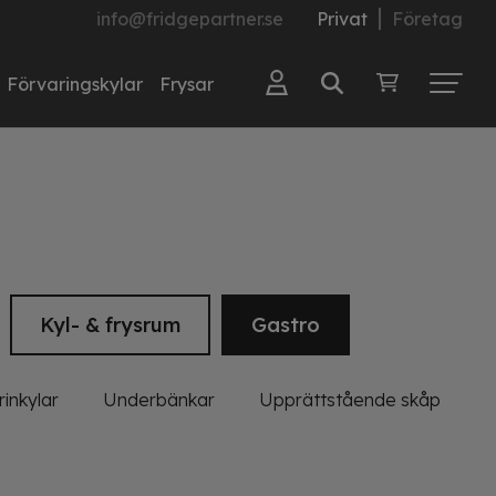
info@fridgepartner.se
Privat
Företag
Förvaringskylar
Frysar
Kyl- & frysrum
Gastro
inkylar
Underbänkar
Upprättstående skåp