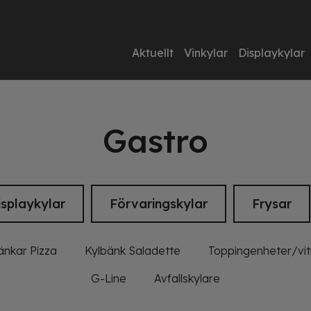
Aktuellt
Vinkylar
Displaykylar
Gastro
isplaykylar
Förvaringskylar
Frysar
änkar Pizza
Kylbänk Saladette
Toppingenheter/vitr
G-Line
Avfallskylare