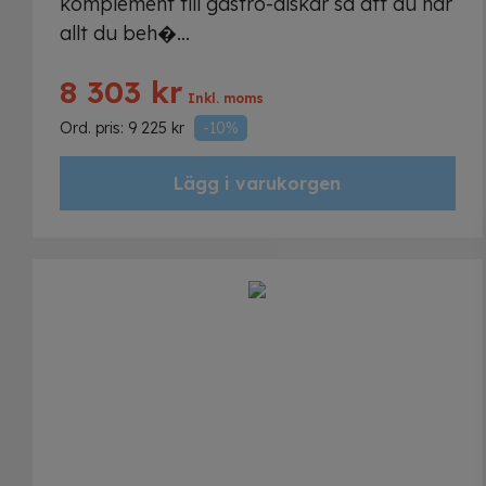
komplement till gastro-diskar så att du har
allt du beh�...
8 303
kr
Inkl. moms
Ord. pris:
9 225
kr
-10%
Lägg i varukorgen