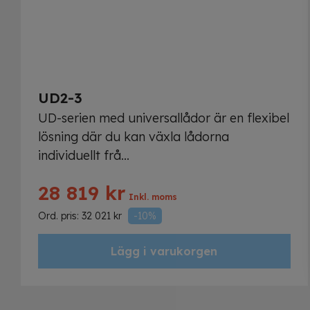
UD2-3
UD-serien med universallådor är en flexibel
lösning där du kan växla lådorna
individuellt frå...
28 819
kr
Inkl. moms
Ord. pris:
32 021
kr
-10%
Lägg i varukorgen