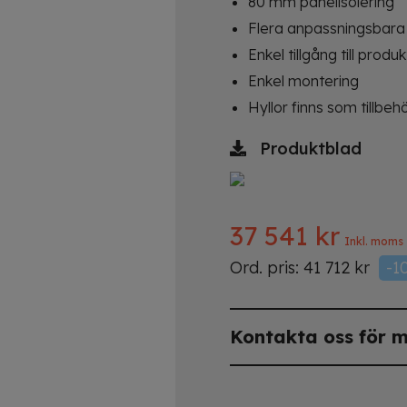
80 mm panelisolering
Flera anpassningsbara 
Enkel tillgång till produ
Enkel montering
Hyllor finns som tillbeh
Produktblad
37 541
kr
Inkl. moms
Ord. pris:
41 712
kr
-1
Kontakta oss för m