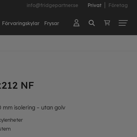
info@fridgepartner.se
Privat
Företag
Förvaringskylar
Frysar
x212 NF
 mm isolering – utan golv
kylenheter
ystem