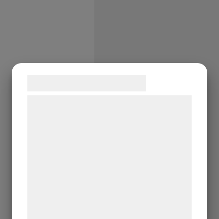
Samtykke til cookies
Vi og vores samarbejdspartnere bruger
teknologier, herunder cookies, til at
indsamle oplysninger om dig til forskellige
formål, herunder: Tilpasning af annoncering,
bedre brugeroplevelse, funktionalitet,
statistik og marketing. Disse oplysninger
kan blive delt med annoncerings- og
analysepartnere, som kan kombinere dem
med data, du tidligere har givet dem eller