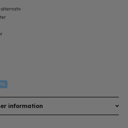
alternativ
kter
ör
0%
er information