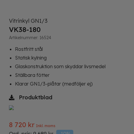
Vitrinkyl GN1/3
VK38-180
Artikelnummer:
16524
Rostfritt stål
Statisk kylning
Glaskonstruktion som skyddar livsmedel
Ställbara fötter
Klarar GN1/3-plåtar (medföljer ej)
Produktblad
8 720
kr
Inkl. moms
Ord. pris:
9 689
kr
-10%