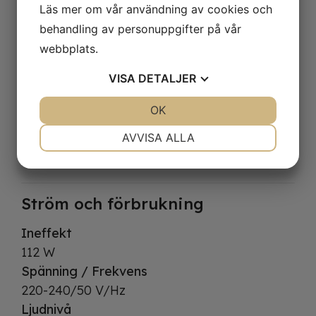
Statisk
Läs mer om vår användning av cookies och
Typ av avfrostning
behandling av personuppgifter på vår
Manuell
webbplats.
Köldmedium
VISA
DETALJER
R600a
Laddning köldmedium
JA
NEJ
OK
JA
NEJ
40 g
NÖDVÄNDIG
INSTÄLLNINGAR
AVVISA ALLA
Termometer
JA
NEJ
JA
NEJ
Ja
MARKNADSFÖRING
STATISTIK
Ström och förbrukning
Ineffekt
112 W
Spänning / Frekvens
220-240/50 V/Hz
Ljudnivå