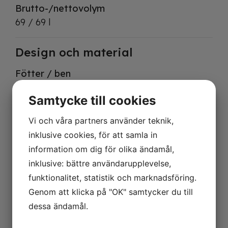
Brutto-/nettovolym
69 / 69 l
Design och material
Fötter / ben
4 ställbara fötter
Samtycke till cookies
Utvändig finish
SS304
Vi och våra partners använder teknik,
Invändig finish
inklusive cookies, för att samla in
SS304
information om dig för olika ändamål,
inklusive: bättre användarupplevelse,
Kylning och funktioner
funktionalitet, statistik och marknadsföring.
Genom att klicka på "OK" samtycker du till
Typ av regulator
dessa ändamål.
Elektronisk
Typ av kylning