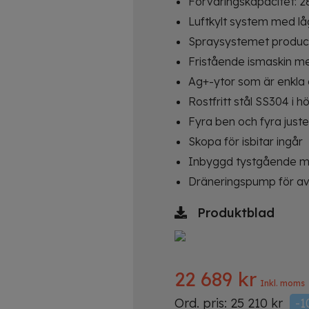
Förvaringskapacitet: 2
Luftkylt system med lå
Spraysystemet produce
Fristående ismaskin m
Ag+-ytor som är enkla 
Rostfritt stål SS304 i hö
Fyra ben och fyra juste
Skopa för isbitar ingår
Inbyggd tystgående m
Dräneringspump för av
Produktblad
22 689
kr
Inkl. moms
Ord. pris:
25 210
kr
-