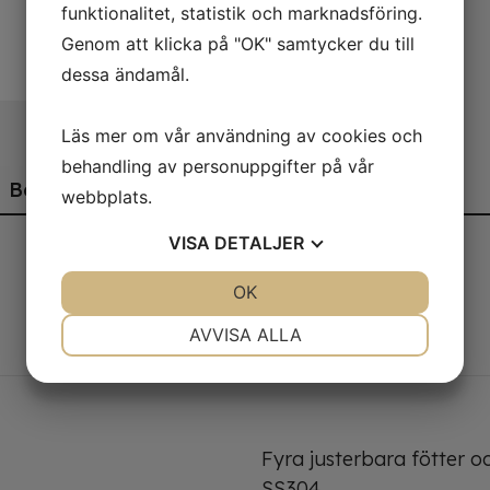
funktionalitet, statistik och marknadsföring.
Genom att klicka på "OK" samtycker du till
dessa ändamål.
Läs mer om vår användning av cookies och
behandling av personuppgifter på vår
Beskrivning
webbplats.
VISA
DETALJER
JA
NEJ
OK
JA
NEJ
5
NÖDVÄNDIG
INSTÄLLNINGAR
AVVISA ALLA
55.6 / 48.15 kg
JA
NEJ
JA
NEJ
MARKNADSFÖRING
STATISTIK
Fyra justerbara fötter o
SS304