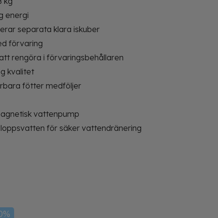
8 kg
g energi
rar separata klara iskuber
ed förvaring
att rengöra i förvaringsbehållaren
g kvalitet
rbara fötter medföljer
agnetisk vattenpump
loppsvatten för säker vattendränering
10%