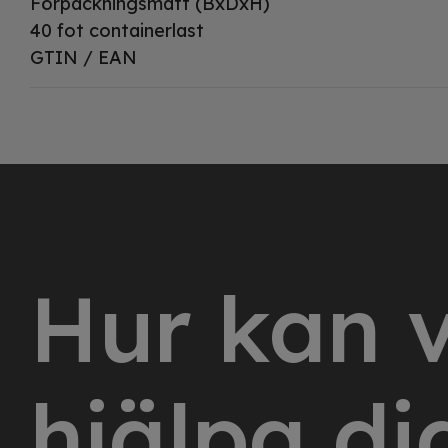
Förpackningsmått (BxDxH)
40 fot containerlast
GTIN / EAN
Hur kan v
hjälpa di