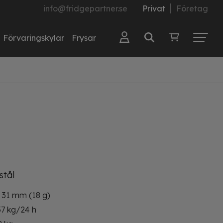
info@fridgepartner.se
Privat
Företag
Förvaringskylar
Frysar
stål
x 31 mm (18 g)
57 kg/24 h