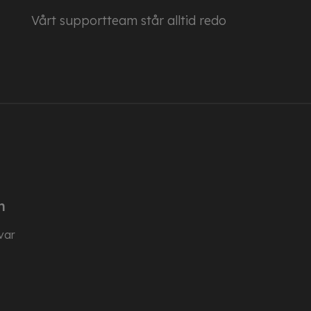
Vårt supportteam står alltid redo
n
var