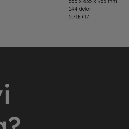
555 x 635 x 965 mm
144 delar
5.71E+17
i
g?