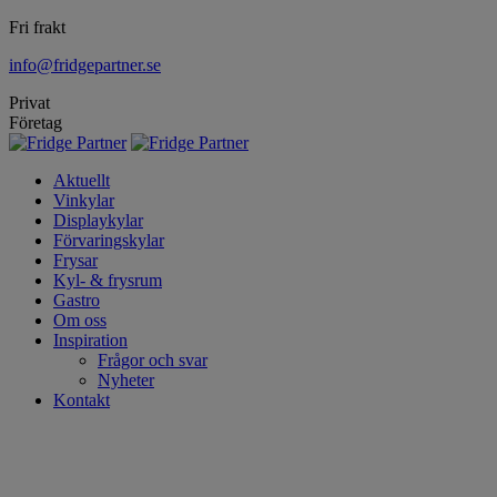
Fri frakt
info@fridgepartner.se
Privat
Företag
Aktuellt
Vinkylar
Displaykylar
Förvaringskylar
Frysar
Kyl- & frysrum
Gastro
Om oss
Inspiration
Frågor och svar
Nyheter
Kontakt