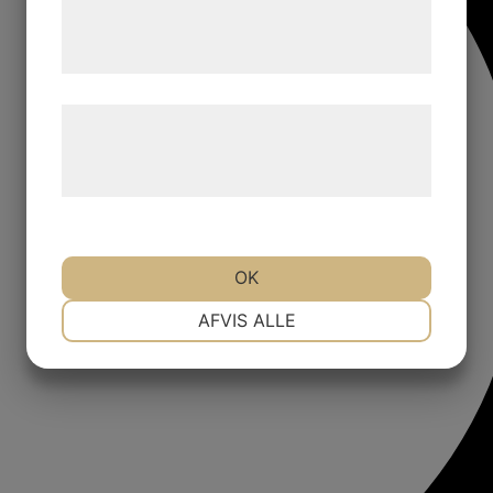
tjenester. Ved at klikke på 'OK' giver du
samtykke til disse formål.
Læs mere om vores brug af cookies og
behandling af persondata på vores
hjemmeside.
OK
NØDVENDIGE
PRÆFERENCER
AFVIS ALLE
MARKETING
STATISTIK