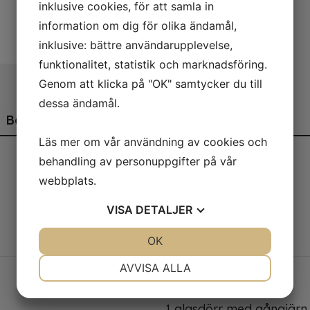
inklusive cookies, för att samla in
information om dig för olika ändamål,
inklusive: bättre användarupplevelse,
funktionalitet, statistik och marknadsföring.
Genom att klicka på "OK" samtycker du till
dessa ändamål.
Beskrivning
Läs mer om vår användning av cookies och
behandling av personuppgifter på vår
webbplats.
0 till +10 °C
VISA
DETALJER
19 / 14 kg
36 / 35 l
JA
NEJ
OK
JA
NEJ
NÖDVÄNDIG
INSTÄLLNINGAR
AVVISA ALLA
JA
NEJ
JA
NEJ
1 glasdörr med gångjärn