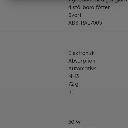
MARKNADSFÖRING
STATISTIK
4 ställbara fötter
Svart
ABS, RAL7005
Elektronisk
Absorption
Automatisk
NH3
72 g
Ja
50 W