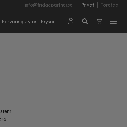
info@fridgepartner.se
Privat
Företag
Förvaringskylar
Frysar
system
are