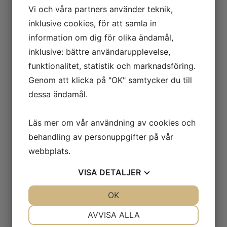
Vi och våra partners använder teknik,
inklusive cookies, för att samla in
Design och material
information om dig för olika ändamål,
Dörrnummer & dörrtyp
inklusive: bättre användarupplevelse,
2 glasdörrar med gångjärn
funktionalitet, statistik och marknadsföring.
Fötter / ben
Genom att klicka på "OK" samtycker du till
4 ställbara fötter
dessa ändamål.
Utvändig finish
Svart RAL9005
Läs mer om vår användning av cookies och
Invändig finish
behandling av personuppgifter på vår
Svart RAL9005
webbplats.
VISA
DETALJER
Kylning och funktioner
JA
NEJ
OK
JA
NEJ
Typ av regulator
Elektronisk
NÖDVÄNDIG
INSTÄLLNINGAR
AVVISA ALLA
Typ av kylning