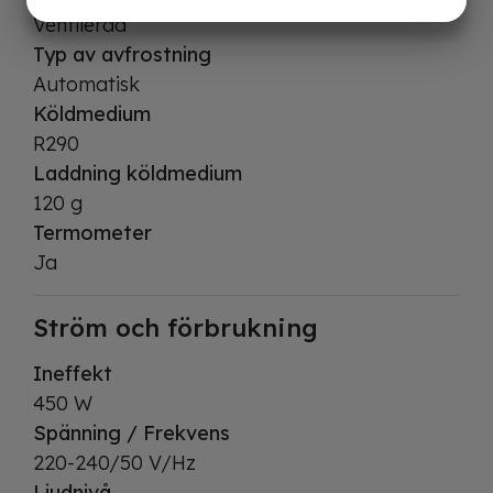
JA
NEJ
JA
NEJ
Ventilerad
MARKNADSFÖRING
STATISTIK
Typ av avfrostning
Automatisk
Köldmedium
R290
Laddning köldmedium
120 g
Termometer
Ja
Ström och förbrukning
Ineffekt
450 W
Spänning / Frekvens
220-240/50 V/Hz
Ljudnivå