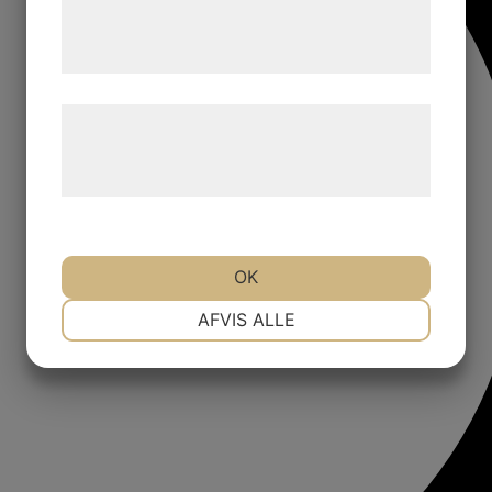
tjenester. Ved at klikke på 'OK' giver du
samtykke til disse formål.
Læs mere om vores brug af cookies og
behandling af persondata på vores
hjemmeside.
OK
NØDVENDIGE
PRÆFERENCER
AFVIS ALLE
MARKETING
STATISTIK