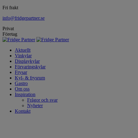
Fri frakt
info@fridgepartner.se
Privat
Företag
Aktuellt
Vinkylar
Displaykylar
Förvaringskylar
Frysar
Kyl- & frysrum
Gastro
Om oss
Inspiration
Frågor och svar
Nyheter
Kontakt