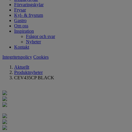
Förvaringskylar
Frysar
Kyl- & frysrum
Gastro
Om oss
Inspiration
Frågor och svar
Nyheter
Kontakt
Integritetspolicy
Cookies
Aktuellt
Produktnyheter
CEV435CP BLACK