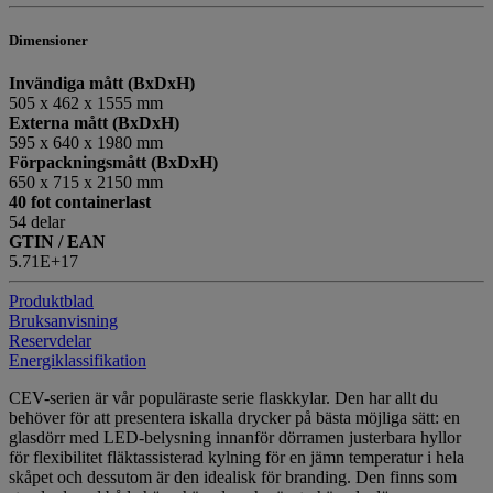
Dimensioner
Invändiga mått (BxDxH)
505 x 462 x 1555 mm
Externa mått (BxDxH)
595 x 640 x 1980 mm
Förpackningsmått (BxDxH)
650 x 715 x 2150 mm
40 fot containerlast
54 delar
GTIN / EAN
5.71E+17
Produktblad
Bruksanvisning
Reservdelar
Energiklassifikation
CEV-serien är vår populäraste serie flaskkylar. Den har allt du
behöver för att presentera iskalla drycker på bästa möjliga sätt: en
glasdörr med LED-belysning innanför dörramen justerbara hyllor
för flexibilitet fläktassisterad kylning för en jämn temperatur i hela
skåpet och dessutom är den idealisk för branding. Den finns som