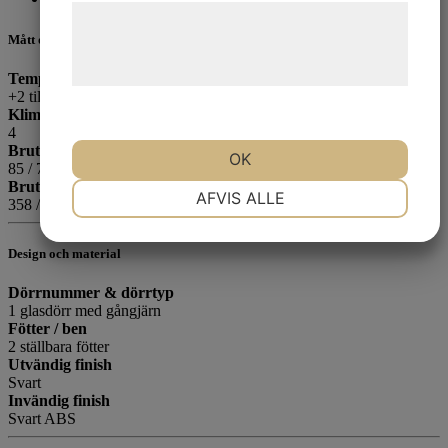
Læs mere om vores brug af cookies og
Mått och innehåll
behandling af persondata på vores
hjemmeside.
Temperaturintervall
+2 till +10 °C
Klimatklass
4
Brutto- / nettovikt
OK
85 / 78 kg
Brutto-/nettovolym
NØDVENDIGE
PRÆFERENCER
AFVIS ALLE
358 / 345 l
Design och material
MARKETING
STATISTIK
Dörrnummer & dörrtyp
1 glasdörr med gångjärn
Fötter / ben
2 ställbara fötter
Utvändig finish
Svart
Invändig finish
Svart ABS