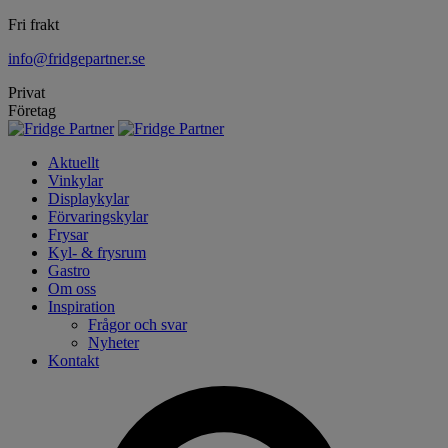
Fri frakt
info@fridgepartner.se
Privat
Företag
Aktuellt
Vinkylar
Displaykylar
Förvaringskylar
Frysar
Kyl- & frysrum
Gastro
Om oss
Inspiration
Frågor och svar
Nyheter
Kontakt