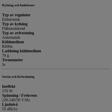
Kylning och funktioner
Typ av regulator
Elektronisk
Typ av kylning
Fläktassisterad
Typ av avfrostning
Automatisk
Köldmedium
R600a
Laddning köldmedium
70 g
Termometer
Ja
Ström och förbrukning
Ineffekt
370 W
Spänning / Frekvens
220-240/50 V/Hz
Ljudnivå
55 dB(A)