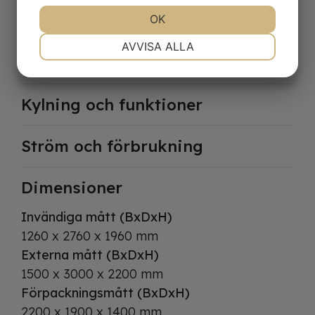
Utvändig finish
JA
NEJ
OK
JA
NEJ
Vit
NÖDVÄNDIG
INSTÄLLNINGAR
Invändig finish
AVVISA ALLA
Vit
JA
NEJ
JA
NEJ
MARKNADSFÖRING
STATISTIK
Kylning och funktioner
Ström och förbrukning
Dimensioner
Invändiga mått (BxDxH)
1260 x 2760 x 1960 mm
Externa mått (BxDxH)
1500 x 3000 x 2200 mm
Förpackningsmått (BxDxH)
2200 x 1900 x 1400 mm