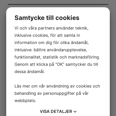
Samtycke till cookies
Tekniska specifikationer
Vi och våra partners använder teknik,
Nedladdningar
Beskrivning
inklusive cookies, för att samla in
information om dig för olika ändamål,
Mått och innehåll
inklusive: bättre användarupplevelse,
Brutto- / nettovikt
funktionalitet, statistik och marknadsföring.
320 / 300 kg
Genom att klicka på "OK" samtycker du till
Brutto-/nettovolym
dessa ändamål.
- l
Läs mer om vår användning av cookies och
Design och material
behandling av personuppgifter på vår
webbplats.
Dörrnummer & dörrtyp
1 massiv dörr med gångjärn
VISA
DETALJER