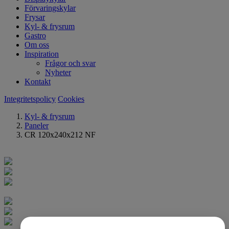
Förvaringskylar
Frysar
Kyl- & frysrum
Gastro
Om oss
Inspiration
Frågor och svar
Nyheter
Kontakt
Integritetspolicy
Cookies
Kyl- & frysrum
Paneler
CR 120x240x212 NF