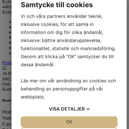
Kylrumspaneler 80 mm
CR 120x240x212 NF
Artikelnummer:
Samtycke till cookies
44038
Kylrumspaneler med 80 mm isolering – utan golv
Vi och våra partners använder teknik,
Endast paneler – utan kylenheter
inklusive cookies, för att samla in
Låsande anslutningssystem
information om dig för olika ändamål,
80 mm panelisolering
Flera anpassningsbara alternativ
inklusive: bättre användarupplevelse,
Enkel tillgång till produkter
Enkel montering
funktionalitet, statistik och marknadsföring.
Hyllor finns som tillbehör
Genom att klicka på "OK" samtycker du till
Produktblad
dessa ändamål.
36 055
kr
Inkl. moms
Läs mer om vår användning av cookies och
Ord. pris:
40 061
kr
-10%
behandling av personuppgifter på vår
Kontakta oss för mer information
webbplats.
Beställningsvara
VISA
DETALJER
Produkt
*
Namn
*
JA
NEJ
OK
JA
NEJ
E-postadress
*