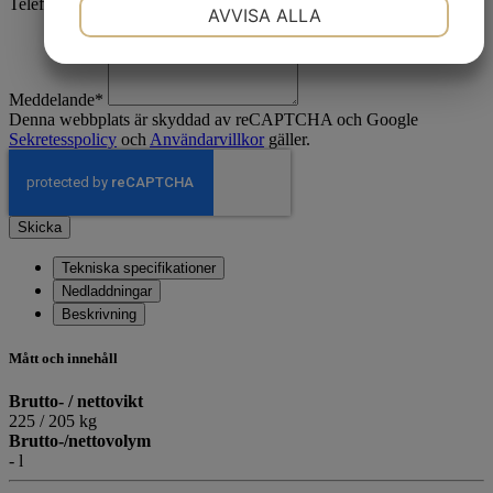
Telefon
*
NÖDVÄNDIG
INSTÄLLNINGAR
AVVISA ALLA
JA
NEJ
JA
NEJ
MARKNADSFÖRING
STATISTIK
Meddelande
*
Denna webbplats är skyddad av reCAPTCHA och Google
Sekretesspolicy
och
Användarvillkor
gäller.
Skicka
Tekniska specifikationer
Nedladdningar
Beskrivning
Mått och innehåll
Brutto- / nettovikt
225 / 205 kg
Brutto-/nettovolym
- l