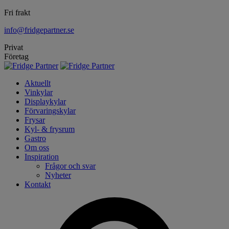
Fri frakt
info@fridgepartner.se
Privat
Företag
Aktuellt
Vinkylar
Displaykylar
Förvaringskylar
Frysar
Kyl- & frysrum
Gastro
Om oss
Inspiration
Frågor och svar
Nyheter
Kontakt