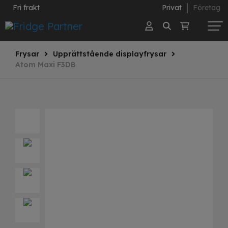
Fri frakt
Privat
Företag
Frysar
Upprättstående displayfrysar
Atom Maxi F3DB