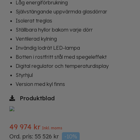
Låg energiförbrukning
Självstängande uppvärmda glasdörrar
Isolerat treglas
Ställbara hyllor bakom varje dörr
Ventilerad kylning
Invändig lodrät LED-lampa
Botten i rostfritt stål med spegeleffekt
Digital regulator och temperaturdisplay
Styrhjul
Version med kyl finns
Produktblad
49 974
kr
Inkl. moms
Ord. pris:
55 526
kr
-10%