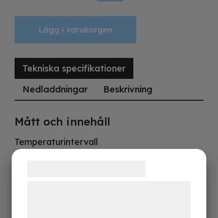
Lägg i varukorgen
Tekniska specifikationer
Nedladdningar
Beskrivning
Mått och innehåll
Temperaturintervall
-18 till -22 °C
Samtykke til cookies
Klimatklass
3
Vi og vores samarbejdspartnere bruger
Brutto- / nettovikt
teknologier, herunder cookies, til at
355 / 305 kg
indsamle oplysninger om dig til forskellige