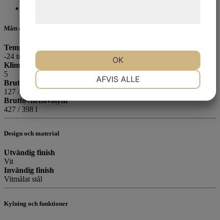
behandling af persondata på vores
Beskrivning
hjemmeside.
Mått och innehåll
Temperaturintervall
-24 till -14 °C
OK
Klimatklass
5
NØDVENDIGE
PRÆFERENCER
AFVIS ALLE
Brutto- / nettovikt
127 / 117 kg
Brutto-/nettovolym
427 / 398 l
MARKETING
STATISTIK
Design och material
Utvändig finish
Vit
Invändig finish
Vitmålat stål
Kylning och funktioner