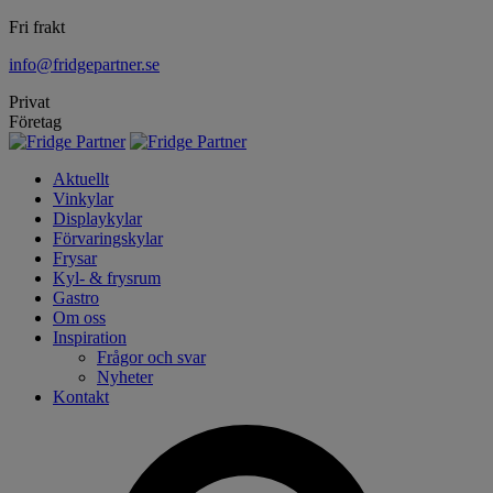
Fri frakt
info@fridgepartner.se
Privat
Företag
Aktuellt
Vinkylar
Displaykylar
Förvaringskylar
Frysar
Kyl- & frysrum
Gastro
Om oss
Inspiration
Frågor och svar
Nyheter
Kontakt