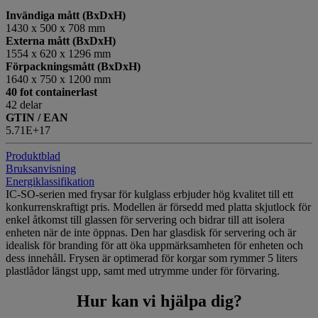
Invändiga mått (BxDxH)
1430 x 500 x 708 mm
Externa mått (BxDxH)
1554 x 620 x 1296 mm
Förpackningsmått (BxDxH)
1640 x 750 x 1200 mm
40 fot containerlast
42 delar
GTIN / EAN
5.71E+17
Produktblad
Bruksanvisning
Energiklassifikation
IC-SO-serien med frysar för kulglass erbjuder hög kvalitet till ett
konkurrenskraftigt pris. Modellen är försedd med platta skjutlock för
enkel åtkomst till glassen för servering och bidrar till att isolera
enheten när de inte öppnas. Den har glasdisk för servering och är
idealisk för branding för att öka uppmärksamheten för enheten och
dess innehåll. Frysen är optimerad för korgar som rymmer 5 liters
plastlådor längst upp, samt med utrymme under för förvaring.
Hur kan vi hjälpa dig?