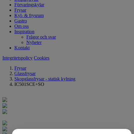
Förvaringskylar
Frysar
Kyl- & frysrum
Gastro
Om oss
Inspiration
Frågor och svar
Nyheter
Kontakt
Integritetspolicy
Cookies
Frysar
Glassfrysar
Skopglassfrysar - statisk kylning
IC501SCE+SO