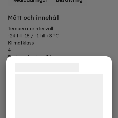
Nedladdningar
Beskrivning
Mått och innehåll
Temperaturintervall
-24 till -18 / -1 till +8 °C
Klimatklass
4
Brutto- / nettovikt
220 / 201 kg
Samtykke til cookies
Brutto-/nettovolym
Vi og vores samarbejdspartnere bruger
1104 / 718 l
teknologier, herunder cookies, til at
indsamle oplysninger om dig til forskellige
Design och material
formål, herunder: Tilpasning af annoncering,
Fötter / ben
bedre brugeroplevelse, funktionalitet,
6 ställbara ben
statistik og marketing. Disse oplysninger