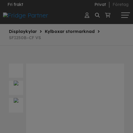
Fri frakt
Privat
Företag
Displaykylar
Kylboxar stormarknad
SFI250B-CF VS